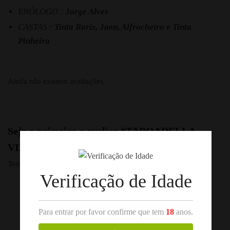
ENÓLOGO :
Jorge Alves
CASTAS :
Tinta Roriz, Jaen, Alfrocheiro e Tinta
Pinheira
Ainda não existem avaliações.
Seja o primeiro a avaliar “TABOADELLA
VILLAE TINTO 2018 DÃO 75CL”
Tem de
iniciar sessão
para enviar uma avaliação.
Verificação de Idade
REF:
1027A
Para entrar por favor confirme que tem
18
anos.
Categorias:
Dão
,
Vinho Tinto