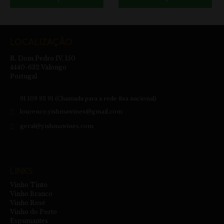
LOCALIZAÇÃO
R. Dom Pedro IV, 150
4440-632 Valongo
Portugal
91 109 93 91 (Chamada para a rede fixa nacional)
lourenco.yishmawines@gmail.com
geral@yishmawines.com
LINKS
Vinho Tinto
Vinho Branco
Vinho Rosé
Vinho do Porto
Espumantes