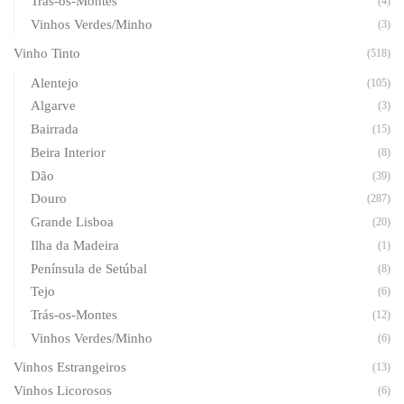
Trás-os-Montes
(4)
Vinhos Verdes/Minho
(3)
Vinho Tinto
(518)
Alentejo
(105)
Algarve
(3)
Bairrada
(15)
Beira Interior
(8)
Dão
(39)
Douro
(287)
Grande Lisboa
(20)
Ilha da Madeira
(1)
Península de Setúbal
(8)
Tejo
(6)
Trás-os-Montes
(12)
Vinhos Verdes/Minho
(6)
Vinhos Estrangeiros
(13)
Vinhos Licorosos
(6)