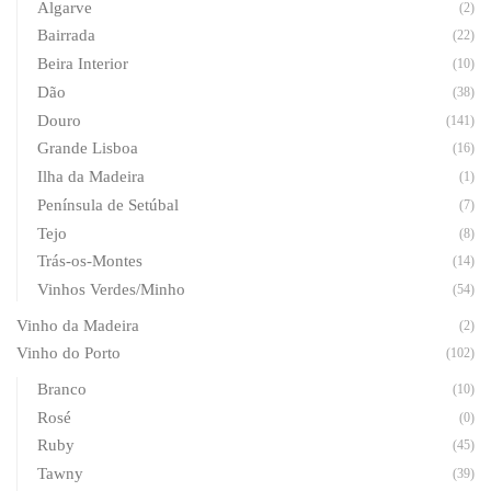
Algarve
(2)
Bairrada
(22)
Beira Interior
(10)
Dão
(38)
Douro
(141)
Grande Lisboa
(16)
Ilha da Madeira
(1)
Península de Setúbal
(7)
Tejo
(8)
Trás-os-Montes
(14)
Vinhos Verdes/Minho
(54)
Vinho da Madeira
(2)
Vinho do Porto
(102)
Branco
(10)
Rosé
(0)
Ruby
(45)
Tawny
(39)