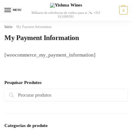
MENU
0
Milhares de referências de vinhos para si | 📞 +351
911099391
Início
/
My Payment Information
My Payment Information
[woocommerce_my_payment_information]
Pesquisar Produtos
Pesquisa
Categorias de produto