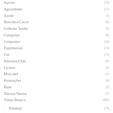
Açores
(10)
Aguardente
(21)
Azeite
(1)
Biscoitos/Cacos
(0)
Colheita Tardia
(5)
Compotas
(0)
Conjuntos
(14)
Espirituosas
(14)
Gin
(13)
Infusões/Chás
(0)
Licores
(4)
Moscatel
(2)
Promoções
(0)
Rum
(5)
Távora-Varosa
(7)
Vinho Branco
(401)
Alentejo
(76)