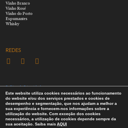
Vinho Branco
Vinho Rosé
Vinho do Porto
Espumantes
Whisky
REDES
Política de Privacidade
Este website utiliza cookies necessários ao funcionamento
Política de Cookies
do website e/ou dos serviços prestados e cookies de
desempenho e segmentação, que nos ajudam a melhor a
sua experiência e fornecem-nos informações sobre a
Termos e Condições
utilização do website. Com exceção dos cookies
necessários, a utilização de cookies depende sempre da
Newsletter
sua aceitação. Saiba mais
AQUI