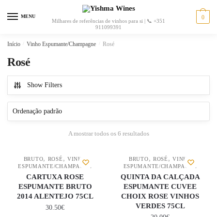
MENU
0
Milhares de referências de vinhos para si | 📞 +351
911099391
Início
/
Vinho Espumante/Champagne
/
Rosé
Rosé
Show Filters
A mostrar todos os 6 resultados
,
,
,
,
BRUTO
ROSÉ
VINHO
BRUTO
ROSÉ
VINHO
ESPUMANTE/CHAMPAGNE
ESPUMANTE/CHAMPAGNE
CARTUXA ROSE
QUINTA DA CALÇADA
ESPUMANTE BRUTO
ESPUMANTE CUVEE
2014 ALENTEJO 75CL
CHOIX ROSE VINHOS
VERDES 75CL
30.50
€