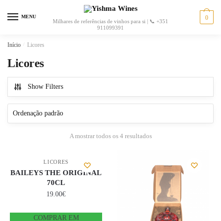
MENU
0
Milhares de referências de vinhos para si | 📞 +351
911099391
Início
/
Licores
Licores
Show Filters
A mostrar todos os 4 resultados
LICORES
BAILEYS THE ORIGINAL
70CL
19.00
€
COMPRAR EM