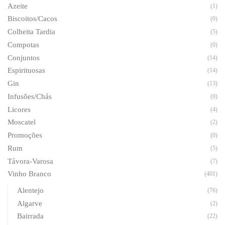
Azeite
(1)
Biscoitos/Cacos
(0)
Colheita Tardia
(5)
Compotas
(0)
Conjuntos
(14)
Espirituosas
(14)
Gin
(13)
Infusões/Chás
(0)
Licores
(4)
Moscatel
(2)
Promoções
(0)
Rum
(5)
Távora-Varosa
(7)
Vinho Branco
(401)
Alentejo
(76)
Algarve
(2)
Bairrada
(22)