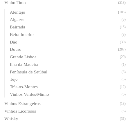
Vinho Tinto
(518)
Alentejo
(105)
Algarve
(3)
Bairrada
(15)
Beira Interior
(8)
Dão
(39)
Douro
(287)
Grande Lisboa
(20)
Ilha da Madeira
(1)
Península de Setúbal
(8)
Tejo
(6)
Trás-os-Montes
(12)
Vinhos Verdes/Minho
(6)
Vinhos Estrangeiros
(13)
Vinhos Licorosos
(6)
Whisky
(31)