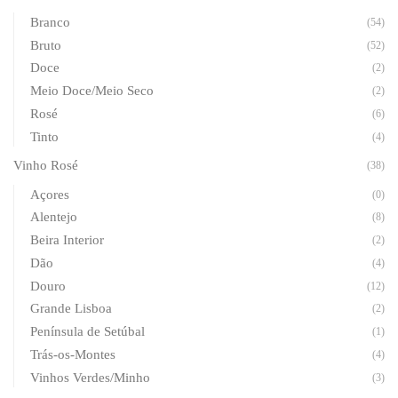
Branco
(54)
Bruto
(52)
Doce
(2)
Meio Doce/Meio Seco
(2)
Rosé
(6)
Tinto
(4)
Vinho Rosé
(38)
Açores
(0)
Alentejo
(8)
Beira Interior
(2)
Dão
(4)
Douro
(12)
Grande Lisboa
(2)
Península de Setúbal
(1)
Trás-os-Montes
(4)
Vinhos Verdes/Minho
(3)