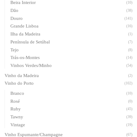
Beira Interior
(10)
Dão
(38)
Douro
(141)
Grande Lisboa
(16)
Ilha da Madeira
(1)
Península de Setúbal
(7)
Tejo
(8)
Trás-os-Montes
(14)
Vinhos Verdes/Minho
(54)
Vinho da Madeira
(2)
Vinho do Porto
(102)
Branco
(10)
Rosé
(0)
Ruby
(45)
Tawny
(39)
Vintage
(19)
Vinho Espumante/Champagne
(67)